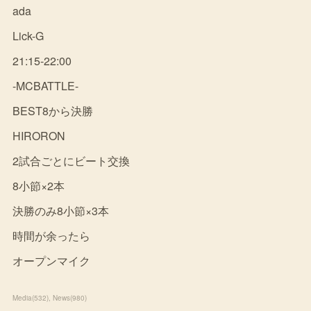
ada
Lick-G
21:15-22:00
-MCBATTLE-
BEST8から決勝
HIRORON
2試合ごとにビート交換
8小節×2本
決勝のみ8小節×3本
時間が余ったら
オープンマイク
Media
(
532
)
News
(
980
)