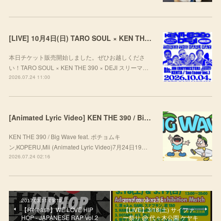
[LIVE] 10月4日(日) TARO SOUL × KEN THE 390 × DEJI スリーマンLIVE "THREE THE HARD WAY” @ ORD. 代官山
本日チケット販売開始しました。ぜひお越しくださ
い！TARO SOUL × KEN THE 390 × DEJI スリーマ…
2026.07.24 11:00
[Animated Lyric Video] KEN THE 390 / Big Wave feat. ポチョムキン,KOPERU,Mii
KEN THE 390 / Big Wave feat. ポチョムキ
ン,KOPERU,Mii (Animated Lyric Video)7月24日19…
2026.07.24 02:16
2017.03.11 09:10
2017.03.09 12:50
【Release】WE LOVE HIP
【LIVE】3/18(土) サイファ
HOP - JAPANESE RAP Vol.2
ー祭り @ 代々木公園 ケヤキ