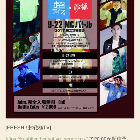
[FRESH!! 超戦極TV]
https://freshlive.tv/cholive_sengoku
にて20:00か配信予