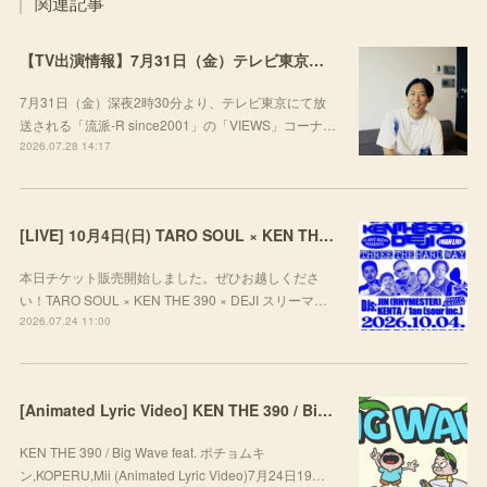
関連記事
【TV出演情報】7月31日（金）テレビ東京「流派-R since2001」
7月31日（金）深夜2時30分より、テレビ東京にて放
送される「流派-R since2001」の「VIEWS」コーナ…
2026.07.28 14:17
[LIVE] 10月4日(日) TARO SOUL × KEN THE 390 × DEJI スリーマンLIVE "THREE THE HARD WAY” @ ORD. 代官山
本日チケット販売開始しました。ぜひお越しくださ
い！TARO SOUL × KEN THE 390 × DEJI スリーマ…
2026.07.24 11:00
[Animated Lyric Video] KEN THE 390 / Big Wave feat. ポチョムキン,KOPERU,Mii
KEN THE 390 / Big Wave feat. ポチョムキ
ン,KOPERU,Mii (Animated Lyric Video)7月24日19…