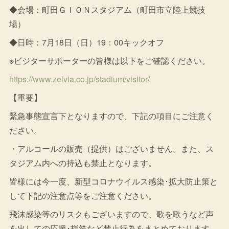
◆会場：町田ＧＩＯＮスタジアム（町田市立陸上競技
場）
◆日時：7月18日（日）19：00キックオフ
※ビジターサポーターの皆様は以下をご確認ください。
https://www.zelvia.co.jp/stadium/visitor/
【重要】
緊急事態宣言下となりますので、下記の項目にご注意く
ださい。
・アルコールの販売（提供）はございません。また、ス
タジアム内への持込も禁止となります。
皆様には今一度、新型コロナウイルス感染･拡大防止策と
して下記の注意点等をご注意ください。
飛沫感染等のリスクもございますので、歌を歌うなど声
を出しての応援･指笛など禁止行為をまとめております。