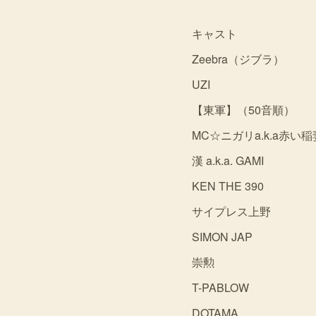
キャスト
Zeebra（ジブラ）
UZI
【東軍】（50音順）
MC☆ニガリa.k.a赤い稲
漢 a.k.a. GAMI
KEN THE 390
サイプレス上野
SIMON JAP
崇勲
T-PABLOW
DOTAMA