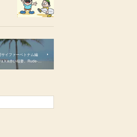
一周サイファーベトナム編
a.k.a赤い稲妻、Rude-…