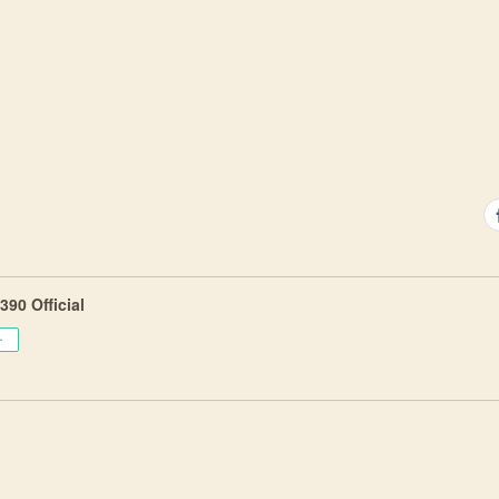
90 Official
ー