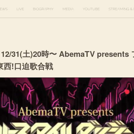
EWS
LIVE
BIOGRAPHY
MEDIA
YOUTUBE
STREAMING & 
12/31(土)20時〜 AbemaTV presen
東西!口迫歌合戦