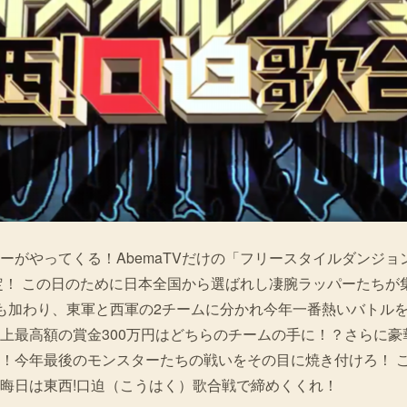
ーがやってくる！AbemaTVだけの「フリースタイルダンジ
決定！ この日のために日本全国から選ばれし凄腕ラッパーたち
も加わり、東軍と西軍の2チームに分かれ今年一番熱いバトル
上最高額の賞金300万円はどちらのチームの手に！？さらに豪
！今年最後のモンスターたちの戦いをその目に焼き付けろ！ 
晦日は東西!口迫（こうはく）歌合戦で締めくくれ！