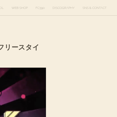
DL
WEB SHOP
FC390
DISCOGRAPHY
SNS & CONTACT
ts フリースタイ