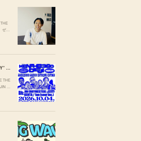
THE
場。ぜ…
[LIVE] 10月4日(日) TARO SOUL × KEN THE 390 × DEJI スリーマンLIVE "THREE THE HARD WAY” @ ORD. 代官山
 THE
JIN …