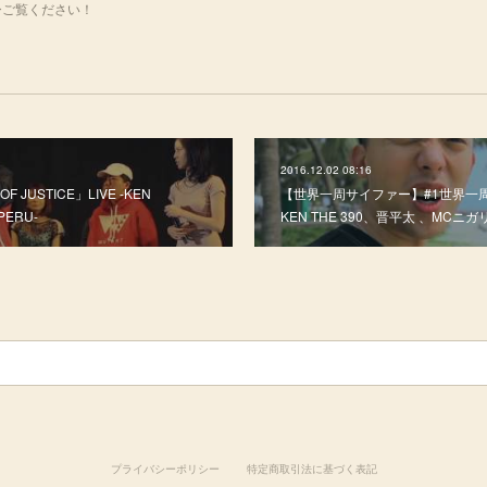
fj_oぜひご覧ください！
2016.12.02 08:16
OF JUSTICE」LIVE -KEN
【世界一周サイファー】#1世界
OPERU-
KEN THE 390、晋平太 、MCニガリ
プライバシーポリシー
特定商取引法に基づく表記