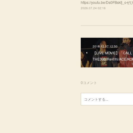
https://youtu.be/Ds0FBsk
2026.07.24 02:16
2016.12.07 12:50
【LIVE MOVIE】「CALL 
THE390/Rei©hi/ACE/K
0
コメント