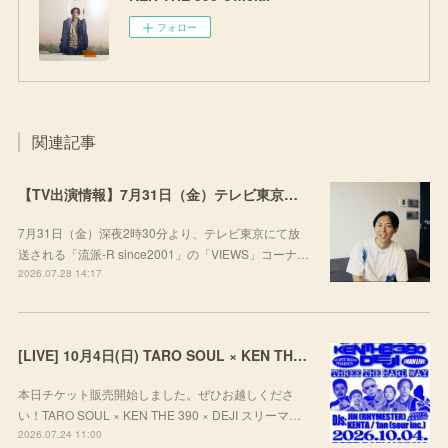
フォロー
関連記事
【TV出演情報】7月31日（金）テレビ東京「流派-R since2001」
7月31日（金）深夜2時30分より、テレビ東京にて放
送される「流派-R since2001」の「VIEWS」コーナ…
2026.07.28 14:17
[LIVE] 10月4日(日) TARO SOUL × KEN THE 390 × DEJI スリーマンLIVE "THREE THE HARD WAY” @ ORD. 代官山
本日チケット販売開始しました。ぜひお越しくださ
い！TARO SOUL × KEN THE 390 × DEJI スリーマ…
2026.07.24 11:00