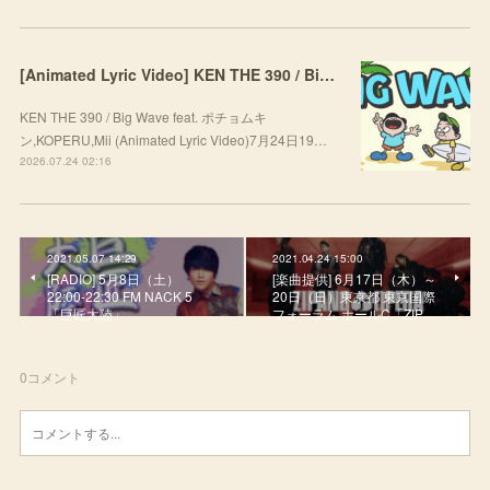
[Animated Lyric Video] KEN THE 390 / Big Wave feat. ポチョムキン,KOPERU,Mii
KEN THE 390 / Big Wave feat. ポチョムキ
ン,KOPERU,Mii (Animated Lyric Video)7月24日19…
2026.07.24 02:16
2021.05.07 14:29
2021.04.24 15:00
[RADIO] 5月8日（土）
[楽曲提供] 6月17日（木）～
22:00-22:30 FM NACK 5
20日（日）東京都 東京国際
「巨匠大陸」
フォーラム ホールC「ZIP…
0
コメント