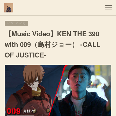
2016.11.16 06:23
【Music Video】KEN THE 390
with 009（島村ジョー） -CALL
OF JUSTICE-