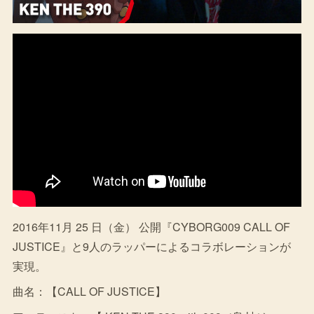
2016年11月 25 日（金） 公開『CYBORG009 CALL OF
JUSTICE』と9人のラッパーによるコラボレーションが
実現。
曲名：【CALL OF JUSTICE】