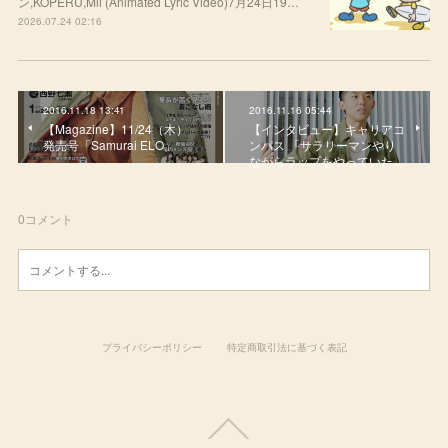
ン,KOPERU,Mii (Animated Lyric Video)7月24日19…
2026.07.24 02:16
2016.11.18 13:41
2016.11.16 05:44
【Magazine】11/24（木）
【インタビュー】キャリアコ
発売号「Samurai ELO」
ンパス 「サラリーマンやり
ながらラップをやっていた…
0
コメント
プライバシーポリシー
特定商取引法に基づく表記