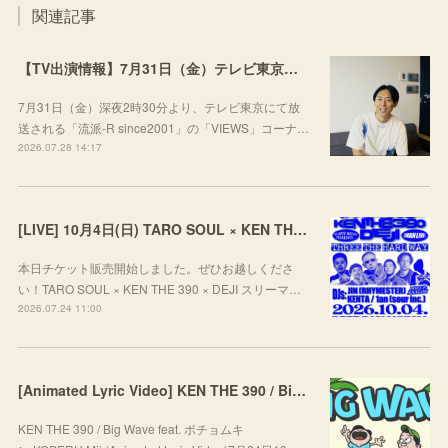
関連記事
【TV出演情報】7月31日（金）テレビ東京「流派-R since2001」
7月31日（金）深夜2時30分より、テレビ東京にて放
送される「流派-R since2001」の「VIEWS」コーナ…
2026.07.28 14:17
[LIVE] 10月4日(日) TARO SOUL × KEN THE 390 × DEJI スリーマンLIVE "THREE THE HARD WAY” @ ORD. 代官山
本日チケット販売開始しました。ぜひお越しくださ
い！TARO SOUL × KEN THE 390 × DEJI スリーマ…
2026.07.24 11:00
[Animated Lyric Video] KEN THE 390 / Big Wave feat. ポチョムキン,KOPERU,Mii
KEN THE 390 / Big Wave feat. ポチョムキ