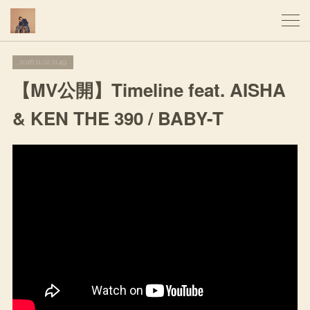
2016.11.02 11:49
【MV公開】Timeline feat. AISHA
& KEN THE 390 / BABY-T