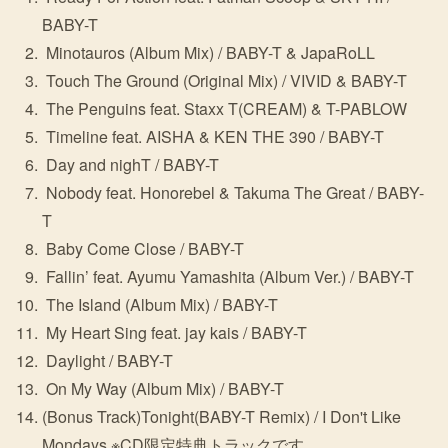
BABY-T
Minotauros (Album Mix) / BABY-T & JapaRoLL
Touch The Ground (Original Mix) / VIVID & BABY-T
The Penguins feat. Staxx T(CREAM) & T-PABLOW
Timeline feat. AISHA & KEN THE 390 / BABY-T
Day and nighT / BABY-T
Nobody feat. Honorebel & Takuma The Great / BABY-
T
Baby Come Close / BABY-T
Fallin’ feat. Ayumu Yamashita (Album Ver.) / BABY-T
The Island (Album Mix) / BABY-T
My Heart Sing feat. jay kais / BABY-T
Daylight / BABY-T
On My Way (Album Mix) / BABY-T
(Bonus Track)Tonight(BABY-T Remix) / I Don't Like
Mondays ※CD限定特典トラックです。