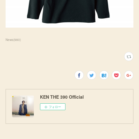
News
(
980
)
KEN THE 390 Official
フォロー