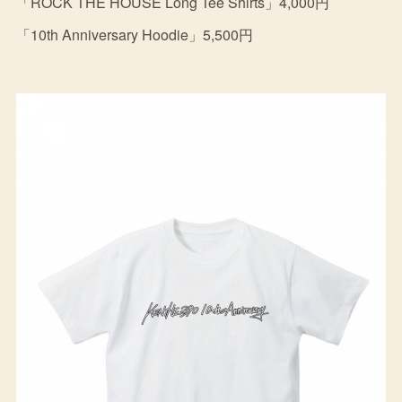
「ROCK THE HOUSE Long Tee Shirts」4,000円
「10th Anniversary Hoodie」5,500円