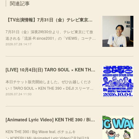
関連記事
【TV出演情報】7月31日（金）テレビ東京「流派-R since2001」
7月31日（金）深夜2時30分より、テレビ東京にて放
送される「流派-R since2001」の「VIEWS」コーナ…
2026.07.28 14:17
[LIVE] 10月4日(日) TARO SOUL × KEN THE 390 × DEJI スリーマンLIVE "THREE THE HARD WAY” @ ORD. 代官山
本日チケット販売開始しました。ぜひお越しくださ
い！TARO SOUL × KEN THE 390 × DEJI スリーマ…
2026.07.24 11:00
[Animated Lyric Video] KEN THE 390 / Big Wave feat. ポチョムキン,KOPERU,Mii
KEN THE 390 / Big Wave feat. ポチョムキ
ン,KOPERU,Mii (Animated Lyric Video)7月24日19…