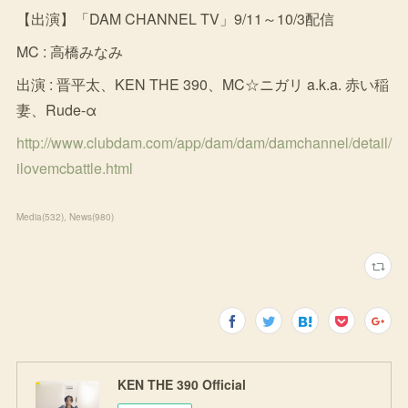
【出演】「DAM CHANNEL TV」9/11～10/3配信
MC : 高橋みなみ
出演 : 晋平太、KEN THE 390、MC☆ニガリ a.k.a. 赤い稲
妻、Rude-α
http://www.clubdam.com/app/dam/dam/damchannel/detail/
ilovemcbattle.html
Media
(
532
)
News
(
980
)
KEN THE 390 Official