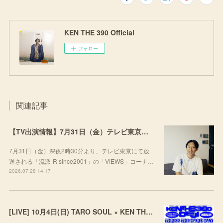
KEN THE 390 Official
フォロー
関連記事
【TV出演情報】7月31日（金）テレビ東京「流派-R since2001」
7月31日（金）深夜2時30分より、テレビ東京にて放
送される「流派-R since2001」の「VIEWS」コーナ…
2026.07.28 14:17
[LIVE] 10月4日(日) TARO SOUL × KEN THE 390 × DEJI スリーマンLIVE "THREE THE HARD WAY” @ ORD. 代官山