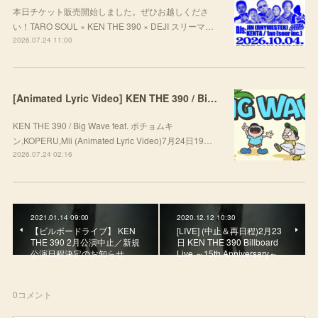
本日チケット販売開始しました。ぜひお越しくださ
い！TARO SOUL × KEN THE 390 × DEJI スリーマ…
2026.07.24 11:00
[Animated Lyric Video] KEN THE 390 / Big Wave feat. ポチョムキン,KOPERU,Mii
KEN THE 390 / Big Wave feat. ポチョムキ
ン,KOPERU,Mii (Animated Lyric Video)7月24日19…
2026.07.24 02:16
2021.01.14 09:00
2020.12.12 10:30
【ビルボードライブ】 KEN
[LIVE] (中止＆再日程)2月23
THE 390 2月公演中止／新規
日 KEN THE 390 Billboard
公演日程決定のお知らせ
Live ～15th Anniversary～…
0
コメント