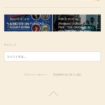
2020.12.09 12:10
2020.11.25 07:34
[LIVE]12/31(木) FUKUOKA
[Release] 11/25(水) DJ
COUNT DOWN
PMX「THE ORIGINAL IV」
KEN THE 390 「Be Natur…
0
コメント
プライバシーポリシー
特定商取引法に基づく表記