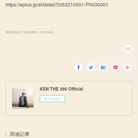
https://eplus.jp/sf/detail/3353210001-P0030001
Media
(
532
)
News
(
980
)
Live
(
343
)
KEN THE 390 Official
フォロー
関連記事