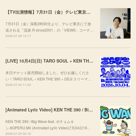
【TV出演情報】7月31日（金）テレビ東京「流派-R since2001」
7月31日（金）深夜2時30分より、テレビ東京にて放
送される「流派-R since2001」の「VIEWS」コーナ…
2026.07.28 14:17
[LIVE] 10月4日(日) TARO SOUL × KEN THE 390 × DEJI スリーマンLIVE "THREE THE HARD WAY” @ ORD. 代官山
本日チケット販売開始しました。ぜひお越しくださ
い！TARO SOUL × KEN THE 390 × DEJI スリーマ…
2026.07.24 11:00
[Animated Lyric Video] KEN THE 390 / Big Wave feat. ポチョムキン,KOPERU,Mii
KEN THE 390 / Big Wave feat. ポチョムキ
ン,KOPERU,Mii (Animated Lyric Video)7月24日19…
2026.07.24 02:16