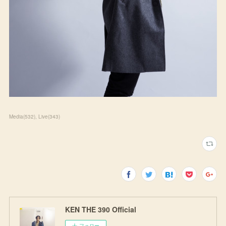
Media
(
532
)
Live
(
343
)
KEN THE 390 Official
フォロー