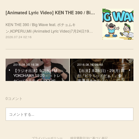
[Animated Lyric Video] KEN THE 390 / Big Wave feat. ポチョムキン,KOPERU,Mii
KEN THE 390 / Big Wave feat. ポチョムキ
ン,KOPERU,Mii (Animated Lyric Video)7月24日19…
2026.07.24 02:16
2016.08.30 16:38
2016.08.18 06:40
【ラジオ出演】9/7(水) FM
【出演】8.28(日)・29(月) 舞
YOKOHAMA 19:20～ ＜トレ
台『ピラミッドだぁ！』会
センバラエティ＞SKY-HI …
場:草月ホール
0
コメント
プライバシーポリシー
特定商取引法に基づく表記