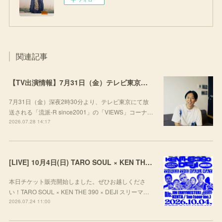
関連記事
【TV出演情報】7月31日（金）テレビ東京「流派-R since2001」
7月31日（金）深夜2時30分より、テレビ東京にて放
送される「流派-R since2001」の「VIEWS」コーナ…
2026.07.28 14:17
[LIVE] 10月4日(日) TARO SOUL × KEN THE 390 × DEJI スリーマンLIVE "THREE THE HARD WAY” @ ORD. 代官山
本日チケット販売開始しました。ぜひお越しくださ
い！TARO SOUL × KEN THE 390 × DEJI スリーマ…
2026.07.24 11:00