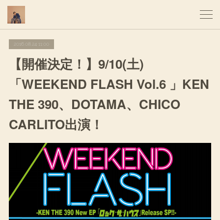
2016.08.24 11:00
【開催決定！】9/10(土)
「WEEKEND FLASH Vol.6 」KEN
THE 390、DOTAMA、CHICO
CARLITO出演！