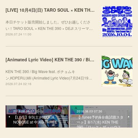
[LIVE] 10月4日(日) TARO SOUL × KEN THE 390 × DEJI スリーマンLIVE "THREE THE HARD WAY” @ ORD. 代官山
本日チケット販売開始しました。ぜひお越しくださ
い！TARO SOUL × KEN THE 390 × DEJI スリーマ…
2026.07.24 11:00
[Animated Lyric Video] KEN THE 390 / Big Wave feat. ポチョムキン,KOPERU,Mii
KEN THE 390 / Big Wave feat. ポチョムキ
ン,KOPERU,Mii (Animated Lyric Video)7月24日19…
2026.07.24 02:16
2016.08.06 07:12
2016.08.03 07:36
【LIVE】9/3(土)HAKATA
【iTunes予約&全曲試聴スタ
NOBOSE at 中洲B-THREE
ート】8/17(水) KEN THE
390 「ロック・ザ・ハウス…