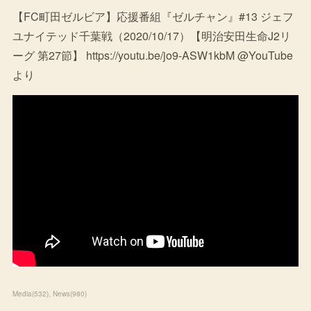
【FC町田ゼルビア】応援番組『ゼルチャン』#13 ジェフ
ユナイテッド千葉戦（2020/10/17）【明治安田生命J2リ
ーグ 第27節】 https://youtu.be/jo9-ASW1kbM @YouTube
より
Media
(
532
)
News
(
980
)