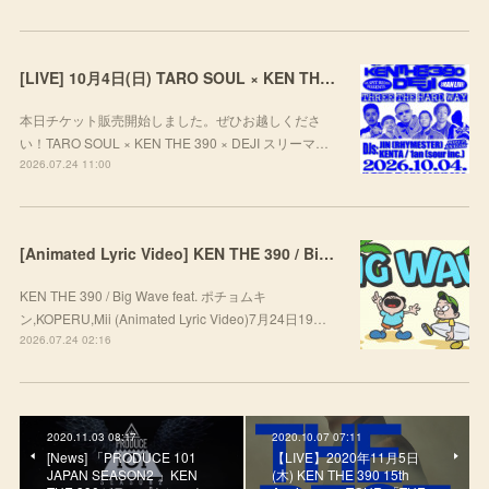
[LIVE] 10月4日(日) TARO SOUL × KEN THE 390 × DEJI スリーマンLIVE "THREE THE HARD WAY” @ ORD. 代官山
本日チケット販売開始しました。ぜひお越しくださ
い！TARO SOUL × KEN THE 390 × DEJI スリーマ…
2026.07.24 11:00
[Animated Lyric Video] KEN THE 390 / Big Wave feat. ポチョムキン,KOPERU,Mii
KEN THE 390 / Big Wave feat. ポチョムキ
ン,KOPERU,Mii (Animated Lyric Video)7月24日19…
2026.07.24 02:16
2020.11.03 08:17
2020.10.07 07:11
[News] 「PRODUCE 101
【LIVE】2020年11月5日
JAPAN SEASON2 」KEN
(木) KEN THE 390 15th