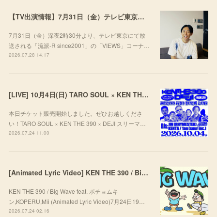
【TV出演情報】7月31日（金）テレビ東京「流派-R since2001」
7月31日（金）深夜2時30分より、テレビ東京にて放
送される「流派-R since2001」の「VIEWS」コーナ…
2026.07.28 14:17
[LIVE] 10月4日(日) TARO SOUL × KEN THE 390 × DEJI スリーマンLIVE "THREE THE HARD WAY” @ ORD. 代官山
本日チケット販売開始しました。ぜひお越しくださ
い！TARO SOUL × KEN THE 390 × DEJI スリーマ…
2026.07.24 11:00
[Animated Lyric Video] KEN THE 390 / Big Wave feat. ポチョムキン,KOPERU,Mii
KEN THE 390 / Big Wave feat. ポチョムキ
ン,KOPERU,Mii (Animated Lyric Video)7月24日19…
2026.07.24 02:16