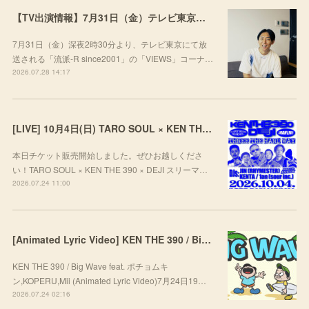
【TV出演情報】7月31日（金）テレビ東京「流派-R since2001」
7月31日（金）深夜2時30分より、テレビ東京にて放
送される「流派-R since2001」の「VIEWS」コーナ…
2026.07.28 14:17
[LIVE] 10月4日(日) TARO SOUL × KEN THE 390 × DEJI スリーマンLIVE "THREE THE HARD WAY” @ ORD. 代官山
本日チケット販売開始しました。ぜひお越しくださ
い！TARO SOUL × KEN THE 390 × DEJI スリーマ…
2026.07.24 11:00
[Animated Lyric Video] KEN THE 390 / Big Wave feat. ポチョムキン,KOPERU,Mii
KEN THE 390 / Big Wave feat. ポチョムキ
ン,KOPERU,Mii (Animated Lyric Video)7月24日19…
2026.07.24 02:16