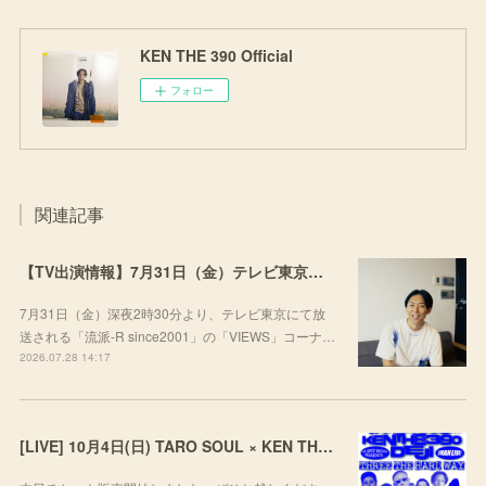
KEN THE 390 Official
フォロー
関連記事
【TV出演情報】7月31日（金）テレビ東京「流派-R since2001」
7月31日（金）深夜2時30分より、テレビ東京にて放
送される「流派-R since2001」の「VIEWS」コーナ…
2026.07.28 14:17
[LIVE] 10月4日(日) TARO SOUL × KEN THE 390 × DEJI スリーマンLIVE "THREE THE HARD WAY” @ ORD. 代官山