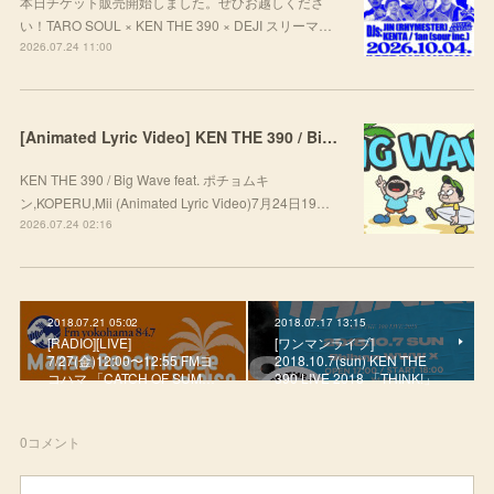
本日チケット販売開始しました。ぜひお越しくださ
い！TARO SOUL × KEN THE 390 × DEJI スリーマ…
2026.07.24 11:00
[Animated Lyric Video] KEN THE 390 / Big Wave feat. ポチョムキン,KOPERU,Mii
KEN THE 390 / Big Wave feat. ポチョムキ
ン,KOPERU,Mii (Animated Lyric Video)7月24日19…
2026.07.24 02:16
2018.07.21 05:02
2018.07.17 13:15
[RADIO][LIVE]
[ワンマンライブ]
7/27(金)12:00〜12:55 FMヨ
2018.10.7(sun) KEN THE
コハマ 「CATCH OF SUM…
390 LIVE 2018 「THINK!」
0
コメント