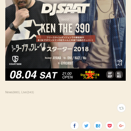
News
(
980
)
Live
(
343
)