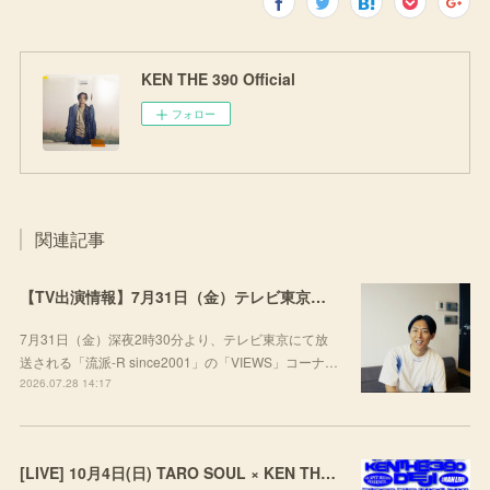
KEN THE 390 Official
フォロー
関連記事
【TV出演情報】7月31日（金）テレビ東京「流派-R since2001」
7月31日（金）深夜2時30分より、テレビ東京にて放
送される「流派-R since2001」の「VIEWS」コーナ…
2026.07.28 14:17
[LIVE] 10月4日(日) TARO SOUL × KEN THE 390 × DEJI スリーマンLIVE "THREE THE HARD WAY” @ ORD. 代官山