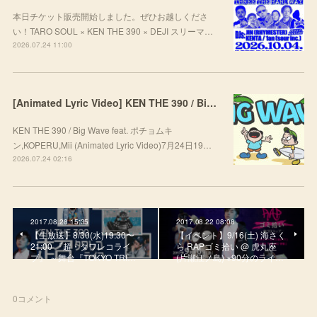
本日チケット販売開始しました。ぜひお越しくださ
い！TARO SOUL × KEN THE 390 × DEJI スリーマ…
2026.07.24 11:00
[Animated Lyric Video] KEN THE 390 / Big Wave feat. ポチョムキン,KOPERU,Mii
KEN THE 390 / Big Wave feat. ポチョムキ
ン,KOPERU,Mii (Animated Lyric Video)7月24日19…
2026.07.24 02:16
2017.08.28 15:35
2017.08.22 08:08
【生放送】8/30(水)19:30〜
【イベント】9/16(土) 海さく
21:00 『超・タワレコライ
ら RAPゴミ拾い @ 虎丸座
ブ』 ～舞台『TOKYO TRI…
(片瀬江ノ島) ※90分のライ…
0
コメント