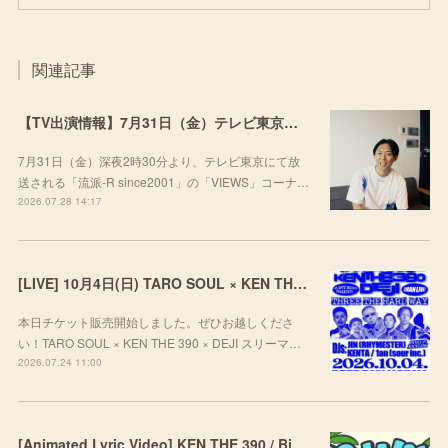
関連記事
【TV出演情報】7月31日（金）テレビ東京「流派-R since2001」
7月31日（金）深夜2時30分より、テレビ東京にて放
送される「流派-R since2001」の「VIEWS」コーナ…
2026.07.28 14:17
[LIVE] 10月4日(日) TARO SOUL × KEN THE 390 × DEJI スリーマンLIVE "THREE THE HARD WAY” @ ORD. 代官山
本日チケット販売開始しました。ぜひお越しくださ
い！TARO SOUL × KEN THE 390 × DEJI スリーマ…
2026.07.24 11:00
[Animated Lyric Video] KEN THE 390 / Big Wave feat. ポチョムキン,KOPERU,Mii