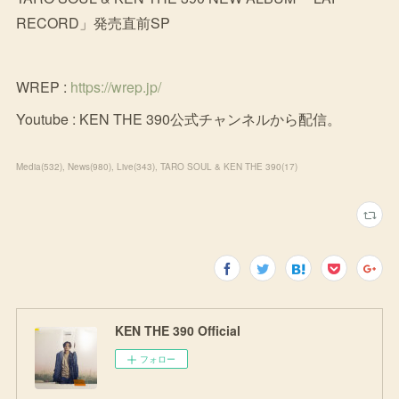
RECORD」発売直前SP
WREP :
https://wrep.jp/
Youtube : KEN THE 390公式チャンネルから配信。
Media
(
532
)
News
(
980
)
Live
(
343
)
TARO SOUL & KEN THE 390
(
17
)
KEN THE 390 Official
フォロー