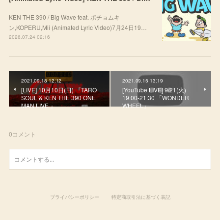
KEN THE 390 / Big Wave feat. ポチョムキ
ン,KOPERU,Mii (Animated Lyric Video)7月24日19…
2026.07.24 02:16
2021.09.18 12:12
2021.09.15 13:19
[LIVE] 10月10日(日) 『TARO
[YouTube LIVE] 9/21(火)
SOUL & KEN THE 390 ONE
19:00-21:30 「WONDER
MAN LIVE 』
WHEEL」
0
コメント
プライバシーポリシー
特定商取引法に基づく表記